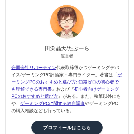
田渕晶大/たぶーら
運営者
合同会社リバーテイン
代表取締役かつゲーミングデバ
イス/ゲーミングPC評論家・専門ライター。著書は『
ゲ
ーミングPCのおすすめと選び方: 知識ゼロの初心者で
も理解できる専門書
』および『
初心者向けゲーミング
PCのおすすめと選び方
』がある。また、執筆以外にも
や、
ゲーミングPCに関する独自調査
やゲーミングPC
の購入相談なども行っている。
プロフィールはこちら