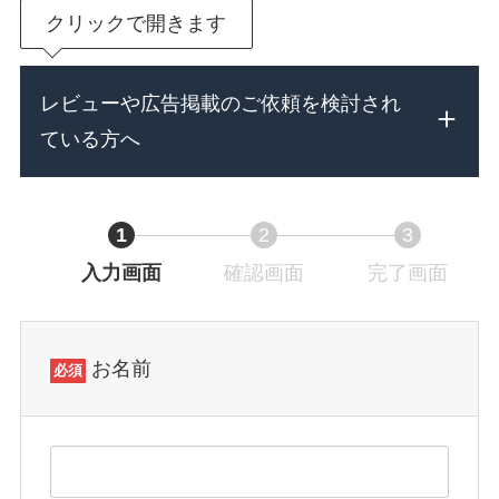
クリックで開きます
レビューや広告掲載のご依頼を検討され
ている方へ
1
2
3
入力画面
現
確認画面
現
完了画面
現
在
在
在
表
表
表
示
示
示
お名前
必須
さ
さ
さ
れ
れ
れ
て
て
て
い
い
い