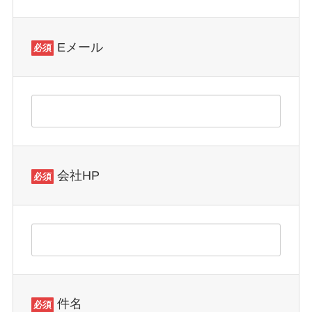
る
る
る
画
画
画
面
面
面
Eメール
必須
で
で
で
す。
す。
す。
会社HP
必須
件名
必須