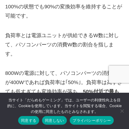
100%の状態でも90%の変換効率を維持することが
可能です。
負荷率とは電源ユニットが供給できるW数に対し
て、パソコンパーツの消費W数の割合を指しま
す。
800Wの電源に対して、パソコンパーツの消費W数
が400Wであれば負荷率は｢50%｣。負荷率は高すぎ
ても低すぎても変換効率が落ち、
50%付近で最も
当サイト「だらめもゲーミング」では、ユーザーの利便性向上を目
効率がよく
なります。
的に、Cookieを使用しています。当サイトを閲覧する場合、Cookie
の使用に同意したものとみなされます。
80PLUSのTITANIUMでは1000Wの電源に対して
同意する
同意しない
プライバシーポリシー