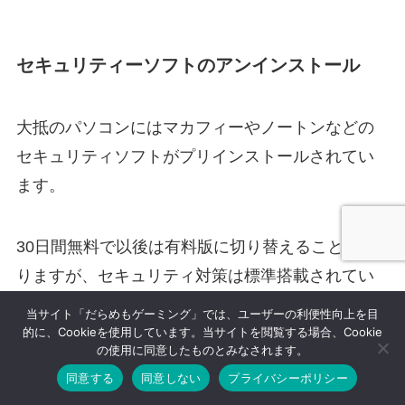
セキュリティーソフトのアンインストール
大抵のパソコンにはマカフィーやノートンなどの
セキュリティソフトがプリインストールされてい
ます。
30日間無料で以後は有料版に切り替えることにな
りますが、セキュリティ対策は標準搭載されてい
る「Windows Defender」のみで良いという考え方
当サイト「だらめもゲーミング」では、ユーザーの利便性向上を目
も浸透しつつあります。
的に、Cookieを使用しています。当サイトを閲覧する場合、Cookie
の使用に同意したものとみなされます。
同意する
同意しない
プライバシーポリシー
基本的なセキュリティ知識がある方なら、セキュ