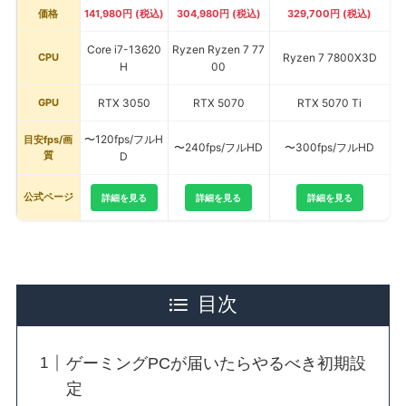
価格
141,980円 (税込)
304,980円 (税込)
329,700円 (税込)
Core i7-13620
Ryzen Ryzen 7 77
CPU
Ryzen 7 7800X3D
H
00
GPU
RTX 3050
RTX 5070
RTX 5070 Ti
〜120fps/フルH
目安fps/画
〜240fps/フルHD
〜300fps/フルHD
質
D
公式ページ
詳細を見る
詳細を見る
詳細を見る
目次
ゲーミングPCが届いたらやるべき初期設
定