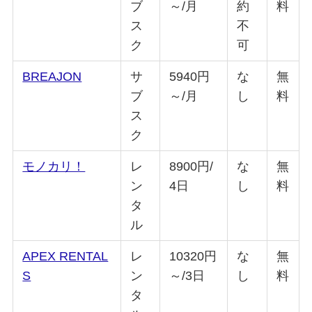
ブ
～/月
約
料
ス
不
ク
可
BREAJON
サ
5940円
な
無
ブ
～/月
し
料
ス
ク
モノカリ！
レ
8900円/
な
無
ン
4日
し
料
タ
ル
APEX RENTAL
レ
10320円
な
無
S
ン
～/3日
し
料
タ