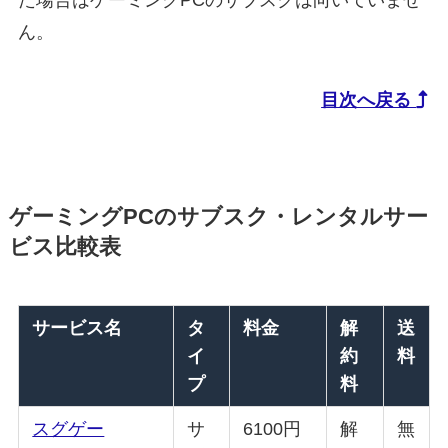
ん。
目次へ戻る
ゲーミングPCのサブスク・レンタルサー
ビス比較表
サービス名
タ
料金
解
送
イ
約
料
プ
料
スグゲー
サ
6100円
解
無