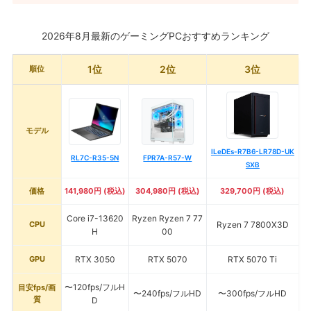
2026年8月最新のゲーミングPCおすすめランキング
1位
2位
3位
順位
モデル
ILeDEs-R7B6-LR78D-UK
RL7C-R35-5N
FPR7A-R57-W
SXB
価格
141,980円 (税込)
304,980円 (税込)
329,700円 (税込)
Core i7-13620
Ryzen Ryzen 7 77
CPU
Ryzen 7 7800X3D
H
00
GPU
RTX 3050
RTX 5070
RTX 5070 Ti
〜120fps/フルH
目安fps/画
〜240fps/フルHD
〜300fps/フルHD
質
D