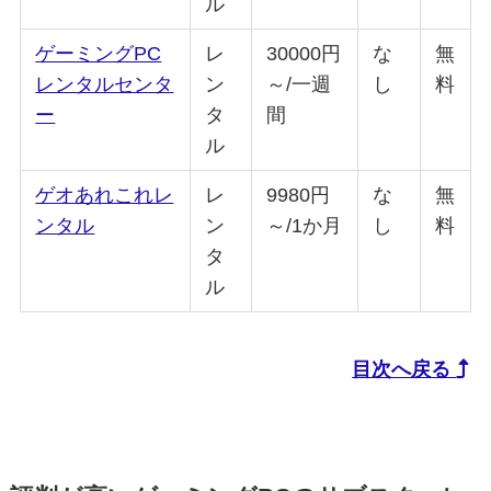
ル
ゲーミングPC
レ
30000円
な
無
レンタルセンタ
ン
～/一週
し
料
ー
タ
間
ル
ゲオあれこれレ
レ
9980円
な
無
ンタル
ン
～/1か月
し
料
タ
ル
目次へ戻る