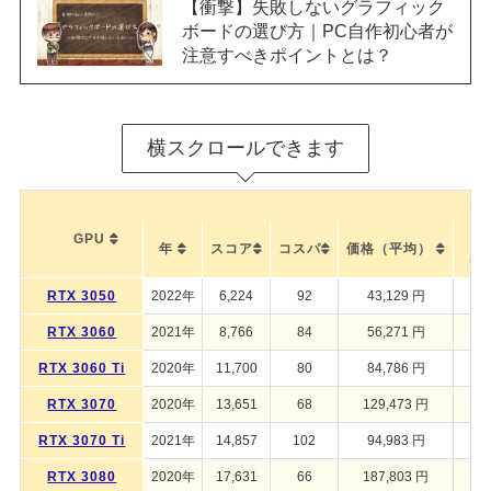
【衝撃】失敗しないグラフィック
ボードの選び方｜PC自作初心者が
注意すべきポイントとは？
横スクロールできます
G
GPU
汎
年
スコア
コスパ
価格（平均）
（C
RTX 3050
2022年
6,224
92
43,129 円
RTX 3060
2021年
8,766
84
56,271 円
RTX 3060 Ti
2020年
11,700
80
84,786 円
RTX 3070
2020年
13,651
68
129,473 円
RTX 3070 Ti
2021年
14,857
102
94,983 円
RTX 3080
2020年
17,631
66
187,803 円