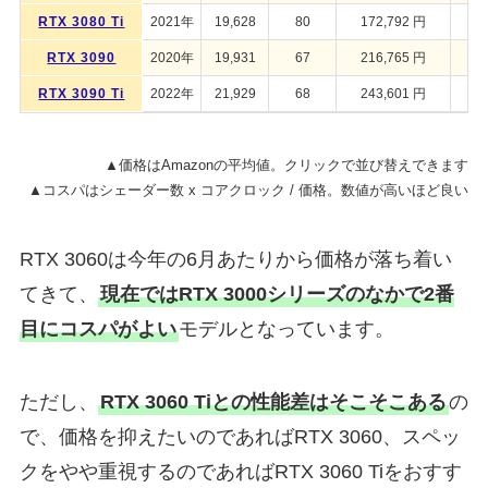
RTX 3080 Ti
2021年
19,628
80
172,792 円
RTX 3090
2020年
19,931
67
216,765 円
RTX 3090 Ti
2022年
21,929
68
243,601 円
▲価格はAmazonの平均値。クリックで並び替えできます
▲コスパはシェーダー数 x コアクロック / 価格。数値が高いほど良い
RTX 3060は今年の6月あたりから価格が落ち着い
てきて、
現在ではRTX 3000シリーズのなかで2番
目にコスパがよい
モデルとなっています。
ただし、
RTX 3060 Tiとの性能差はそこそこある
の
で、価格を抑えたいのであればRTX 3060、スペッ
クをやや重視するのであればRTX 3060 Tiをおすす