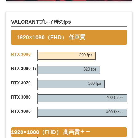
VALORANTプレイ時のfps
1920×1080（FHD） 低画質
RTX 3060
290 fps
RTX 3060 Ti
320 fps
RTX 3070
360 fps
RTX 3080
400 fps～
RTX 3090
400 fps～
1920×1080（FHD） 高画質