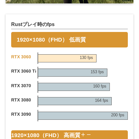
Rustプレイ時のfps
1920×1080（FHD） 低画質
RTX 3060
130 fps
RTX 3060 Ti
153 fps
RTX 3070
160 fps
RTX 3080
164 fps
RTX 3090
200 fps
1920×1080（FHD） 高画質