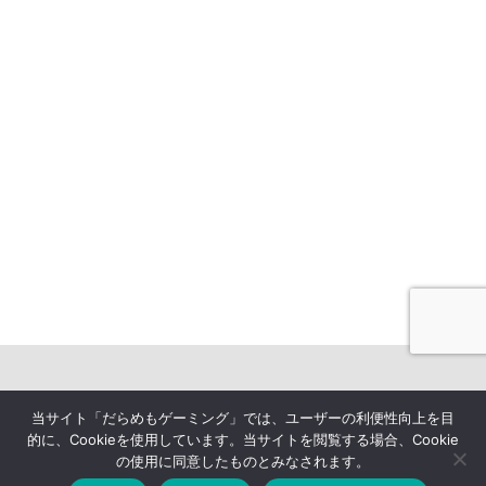
当サイト「だらめもゲーミング」では、ユーザーの利便性向上を目
的に、Cookieを使用しています。当サイトを閲覧する場合、Cookie
運営会社
利用規約
プライバシーポリシー
お問い合わせ
の使用に同意したものとみなされます。